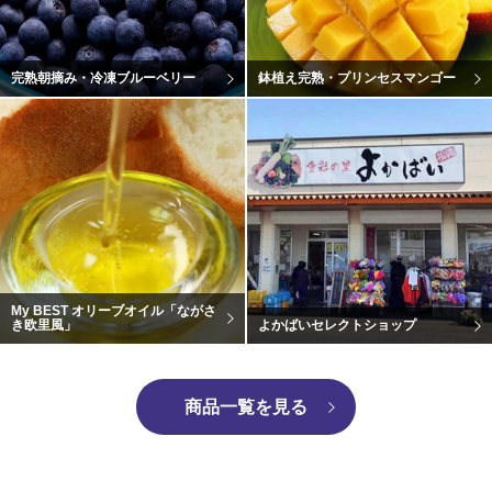
完熟朝摘み・冷凍ブルーベリー
鉢植え完熟・プリンセスマンゴー
My BEST オリーブオイル「ながさ
き欧里風」
よかばいセレクトショップ
商品一覧を見る